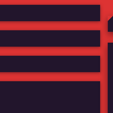
Se
for